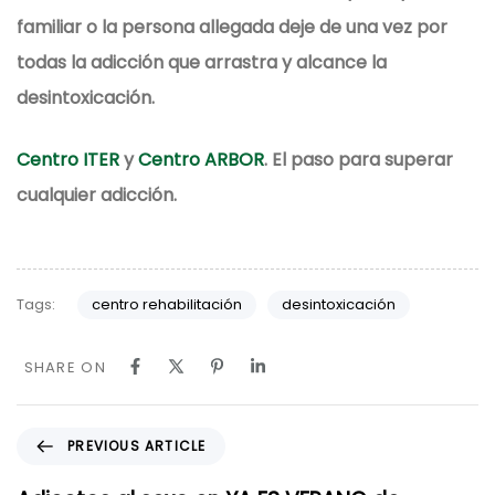
familiar o la persona allegada deje de una vez por
todas la adicción que arrastra y alcance la
desintoxicación.
Centro ITER
y
Centro ARBOR
. El paso para superar
cualquier adicción.
Tags:
centro rehabilitación
desintoxicación
SHARE ON
P
PREVIOUS ARTICLE
r
e