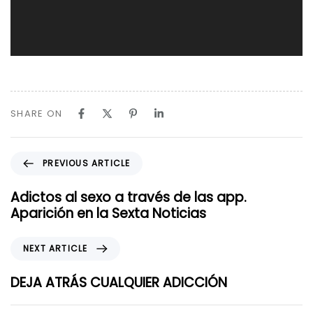
SHARE ON
P
PREVIOUS ARTICLE
r
e
Adictos al sexo a través de las app.
v
Aparición en la Sexta Noticias
i
o
N
NEXT ARTICLE
u
e
s
x
DEJA ATRÁS CUALQUIER ADICCIÓN
A
t
r
A