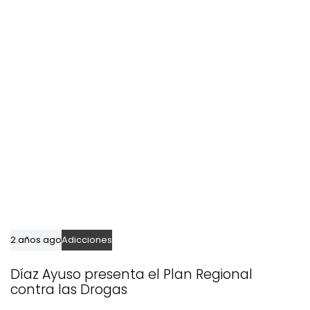
t
r
You may also like
i
t
c
i
l
c
e
l
e
2 años ago
Adicciones
Díaz Ayuso presenta el Plan Regional
contra las Drogas