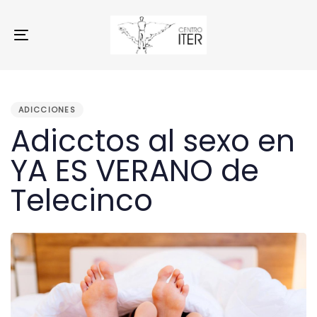
Skip
Skip
links
to
primary
Toggle
navigation
navigation
Skip
to
PUBLISHED
content
IN:
ADICCIONES
Adicctos al sexo en
YA ES VERANO de
Telecinco