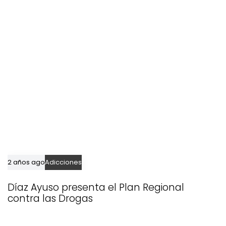
You may also like
c
i
l
c
e
l
e
2 años ago
Adicciones
Díaz Ayuso presenta el Plan Regional
contra las Drogas