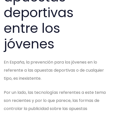
deportivas
entre los
jóvenes
En España, la prevención para los jóvenes en lo
referente a las apuestas deportivas o de cualquier
tipo, es inexistente.
Por un lado, las tecnologías referentes a este tema
son recientes y por lo que parece, las formas de
controlar la publicidad sobre las apuestas