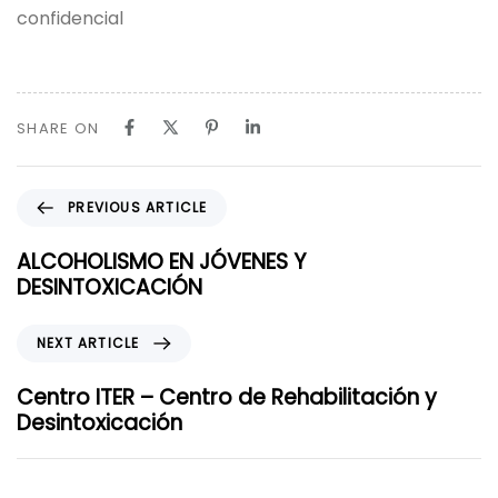
confidencial
SHARE ON
P
PREVIOUS ARTICLE
r
e
ALCOHOLISMO EN JÓVENES Y
v
DESINTOXICACIÓN
i
o
N
NEXT ARTICLE
u
e
s
x
Centro ITER – Centro de Rehabilitación y
A
t
Desintoxicación
r
A
t
r
i
t