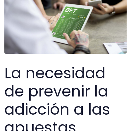
La necesidad
de prevenir la
adicción a las
apuestas