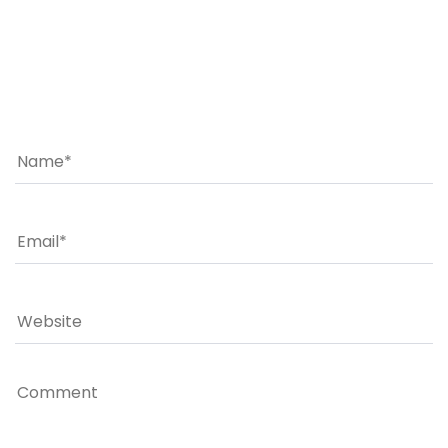
Leave a comment