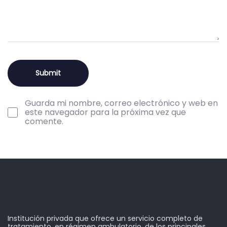
Guarda mi nombre, correo electrónico y web en
este navegador para la próxima vez que
comente.
Institución privada que ofrece un servicio completo de
tratamiento, en régimen ambulatorio, de los principales