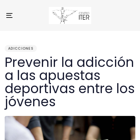
Skip
Skip
links
to
primary
Toggle
navigation
navigation
Skip
to
PUBLISHED
content
IN:
ADICCIONES
Prevenir la adicción
a las apuestas
deportivas entre los
jóvenes