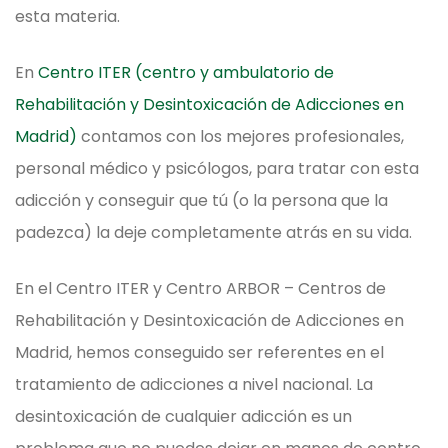
esta materia.
En
Centro ITER (centro y ambulatorio de
Rehabilitación y Desintoxicación de Adicciones en
Madrid)
contamos con los mejores profesionales,
personal médico y psicólogos, para tratar con esta
adicción y conseguir que tú (o la persona que la
padezca) la deje completamente atrás en su vida.
En el Centro ITER y Centro ARBOR – Centros de
Rehabilitación y Desintoxicación de Adicciones en
Madrid, hemos conseguido ser referentes en el
tratamiento de adicciones a nivel nacional. La
desintoxicación de cualquier adicción es un