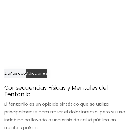
2 años ago
Adicciones
Consecuencias Físicas y Mentales del
Fentanilo
El fentanilo es un opioide sintético que se utiliza
principalmente para tratar el dolor intenso, pero su uso
indebido ha llevado a una crisis de salud pública en
muchos países.